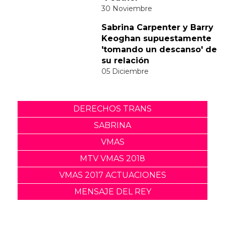
a la polémica del vídeo de
"Feather"
30 Noviembre
Sabrina Carpenter y Barry
Keoghan supuestamente
'tomando un descanso' de
su relación
05 Diciembre
DERECHOS TRANS
SABRINA
VMAS
MTV VMAS 2018
VMAS 2017 ACTUACIONES
MENSAJE DEL REY