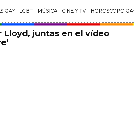
AS GAY
LGBT
MÚSICA
CINE Y TV
HOROSCOPO GA
Lloyd, juntas en el vídeo
re'