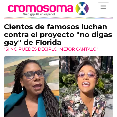
Toggle
navigat
Cientos de famosos luchan
contra el proyecto "no digas
gay" de Florida
"SI NO PUEDES DECIRLO, MEJOR CÁNTALO"