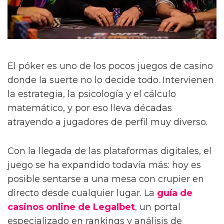
El póker es uno de los pocos juegos de casino
donde la suerte no lo decide todo. Intervienen
la estrategia, la psicología y el cálculo
matemático, y por eso lleva décadas
atrayendo a jugadores de perfil muy diverso.
Con la llegada de las plataformas digitales, el
juego se ha expandido todavía más: hoy es
posible sentarse a una mesa con crupier en
directo desde cualquier lugar. La
guía de
casinos online de Legalbet
, un portal
especializado en rankings y análisis de