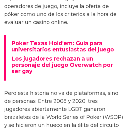
operadores de juego, incluye la oferta de
póker como uno de los criterios a la hora de
evaluar un casino online.
Poker Texas Hold'em: Guía para
universitarios entusiastas del juego
Los jugadores rechazan a un
personaje del juego Overwatch por
ser gay
Pero esta historia no va de plataformas, sino
de personas. Entre 2008 y 2020, tres
jugadores abiertamente LGBT ganaron
brazaletes de la World Series of Poker (WSOP)
y se hicieron un hueco en la élite del circuito