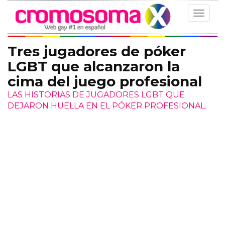
Toggle
navigat
Tres jugadores de póker
LGBT que alcanzaron la
cima del juego profesional
LAS HISTORIAS DE JUGADORES LGBT QUE
DEJARON HUELLA EN EL PÓKER PROFESIONAL.