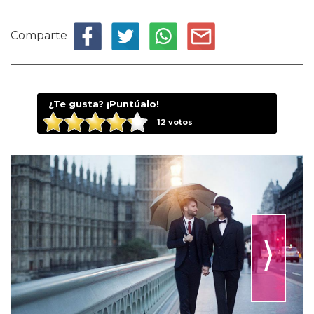
Comparte
¿Te gusta? ¡Puntúalo!
12
votos
⟩