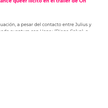
ance queer ilícito en el tráiler de On
uación, a pesar del contacto entre Julius y
onada aventura con Henry (Diego Calva), a
Las Vegas.
iler de On Swift Horses, la película incluirá
te ardientes (y desnudas) de todas las
incluyendo a Elordi y Calva.
or de Jacob Elordi es intimidante!” dijo la
urante su sesión de fotos. “¡Es como un jodido
 ¡Es difícil no hacer una escena sexy con