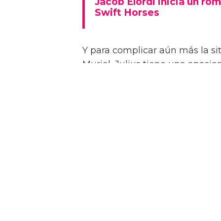
Jacob Elordi inicia un rom
Swift Horses
Y para complicar aún más la sit
Muriel, Julius tiene una apasi
quien conoce en un casino de 
Como se insinúa en el primer trá
algunas escenas de sexo bastan
combinaciones de personajes – 
“¡Créeme, estar desnudo alreded
estrella a la revista attitude d
dios! ¡Es demasiado perfecto! …
Jacob sin camiseta!”