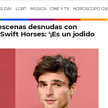
AS GAY
LGBT
MÚSICA
CINE Y TV
HOROSCOPO GA
 escenas desnudas con
Swift Horses: ‘¡Es un jodido