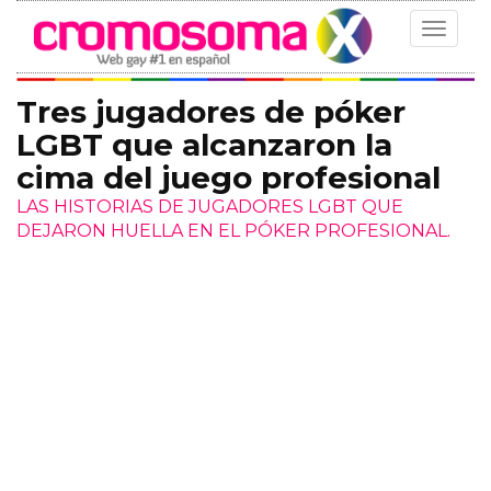
Toggle
navigat
Tres jugadores de póker
LGBT que alcanzaron la
cima del juego profesional
LAS HISTORIAS DE JUGADORES LGBT QUE
DEJARON HUELLA EN EL PÓKER PROFESIONAL.