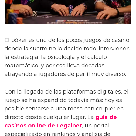
El póker es uno de los pocos juegos de casino
donde la suerte no lo decide todo. Intervienen
la estrategia, la psicología y el cálculo
matemático, y por eso lleva décadas
atrayendo a jugadores de perfil muy diverso.
Con la llegada de las plataformas digitales, el
juego se ha expandido todavía más: hoy es
posible sentarse a una mesa con crupier en
directo desde cualquier lugar. La
guía de
casinos online de Legalbet
, un portal
especializado en rankings y análisis de