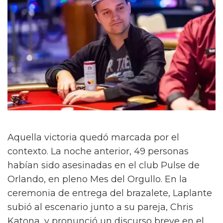
Aquella victoria quedó marcada por el
contexto. La noche anterior, 49 personas
habían sido asesinadas en el club Pulse de
Orlando, en pleno Mes del Orgullo. En la
ceremonia de entrega del brazalete, Laplante
subió al escenario junto a su pareja, Chris
Katona, y pronunció un discurso breve en el