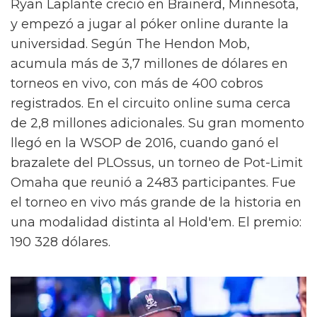
Ryan Laplante creció en Brainerd, Minnesota,
y empezó a jugar al póker online durante la
universidad. Según The Hendon Mob,
acumula más de 3,7 millones de dólares en
torneos en vivo, con más de 400 cobros
registrados. En el circuito online suma cerca
de 2,8 millones adicionales. Su gran momento
llegó en la WSOP de 2016, cuando ganó el
brazalete del PLOssus, un torneo de Pot-Limit
Omaha que reunió a 2483 participantes. Fue
el torneo en vivo más grande de la historia en
una modalidad distinta al Hold'em. El premio:
190 328 dólares.