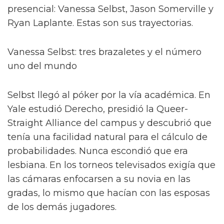
presencial: Vanessa Selbst, Jason Somerville y
Ryan Laplante. Estas son sus trayectorias.
Vanessa Selbst: tres brazaletes y el número
uno del mundo
Selbst llegó al póker por la vía académica. En
Yale estudió Derecho, presidió la Queer-
Straight Alliance del campus y descubrió que
tenía una facilidad natural para el cálculo de
probabilidades. Nunca escondió que era
lesbiana. En los torneos televisados exigía que
las cámaras enfocarsen a su novia en las
gradas, lo mismo que hacían con las esposas
de los demás jugadores.