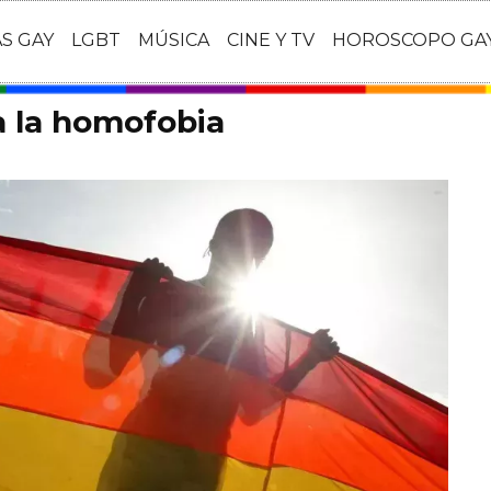
AS GAY
LGBT
MÚSICA
CINE Y TV
HOROSCOPO GA
a la homofobia