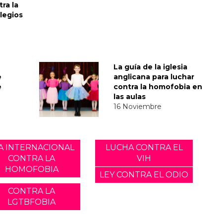
ra la
legios
La guía de la iglesia
e
anglicana para luchar
e
contra la homofobia en
las aulas
16 Noviembre
A INTERNACIONAL
LUCHA CONTRA EL
CONTRA LA
VIH
HOMOFOBIA
LEY CONTRA EL ODIO
CONTRA LA
LGTBFOBIA