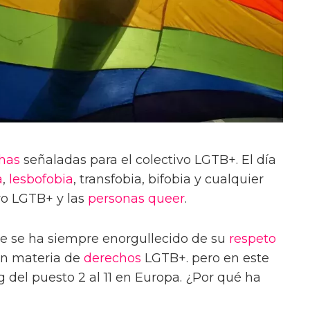
has
señaladas para el colectivo LGTB+. El día
a
,
lesbofobia
, transfobia, bifobia y cualquier
ivo LGTB+ y las
personas queer
.
e se ha siempre enorgullecido de su
respeto
n materia de
derechos
LGTB+. pero en este
 del puesto 2 al 11 en Europa. ¿Por qué ha