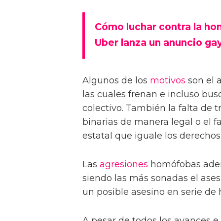
Cómo luchar contra la hom
Uber lanza un anuncio gay
Algunos de los
motivos
son el 
las cuales frenan e incluso bus
colectivo. También la falta de 
binarias de manera legal o el f
estatal que iguale los derech
Las
agresiones
homófobas adem
siendo las más sonadas el ases
un posible asesino en serie de
A pesar de todos los avances e