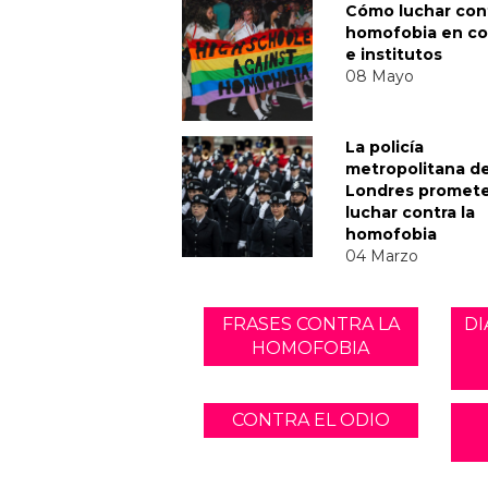
Cómo luchar cont
homofobia en co
e institutos
08 Mayo
La policía
metropolitana d
Londres promet
luchar contra la
homofobia
04 Marzo
FRASES CONTRA LA
DI
HOMOFOBIA
CONTRA EL ODIO