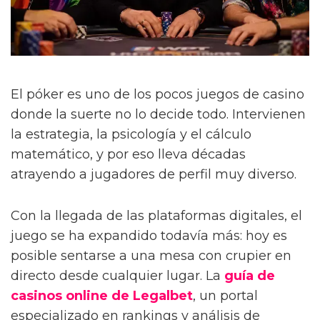
El póker es uno de los pocos juegos de casino
donde la suerte no lo decide todo. Intervienen
la estrategia, la psicología y el cálculo
matemático, y por eso lleva décadas
atrayendo a jugadores de perfil muy diverso.
Con la llegada de las plataformas digitales, el
juego se ha expandido todavía más: hoy es
posible sentarse a una mesa con crupier en
directo desde cualquier lugar. La
guía de
casinos online de Legalbet
, un portal
especializado en rankings y análisis de