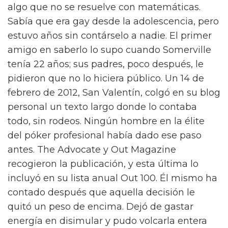
algo que no se resuelve con matemáticas.
Sabía que era gay desde la adolescencia, pero
estuvo años sin contárselo a nadie. El primer
amigo en saberlo lo supo cuando Somerville
tenía 22 años; sus padres, poco después, le
pidieron que no lo hiciera público. Un 14 de
febrero de 2012, San Valentín, colgó en su blog
personal un texto largo donde lo contaba
todo, sin rodeos. Ningún hombre en la élite
del póker profesional había dado ese paso
antes. The Advocate y Out Magazine
recogieron la publicación, y esta última lo
incluyó en su lista anual Out 100. Él mismo ha
contado después que aquella decisión le
quitó un peso de encima. Dejó de gastar
energía en disimular y pudo volcarla entera