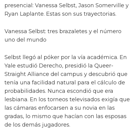
presencial: Vanessa Selbst, Jason Somerville y
Ryan Laplante. Estas son sus trayectorias.
Vanessa Selbst: tres brazaletes y el número
uno del mundo
Selbst llegó al póker por la vía académica. En
Yale estudió Derecho, presidió la Queer-
Straight Alliance del campus y descubrió que
tenía una facilidad natural para el cálculo de
probabilidades. Nunca escondió que era
lesbiana. En los torneos televisados exigía que
las cámaras enfocarsen a su novia en las
gradas, lo mismo que hacían con las esposas
de los demás jugadores.