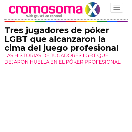
Toggle
navigat
Tres jugadores de póker
LGBT que alcanzaron la
cima del juego profesional
LAS HISTORIAS DE JUGADORES LGBT QUE
DEJARON HUELLA EN EL PÓKER PROFESIONAL.