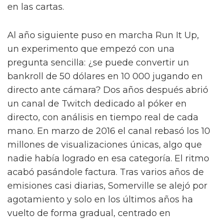
en las cartas.
Al año siguiente puso en marcha Run It Up,
un experimento que empezó con una
pregunta sencilla: ¿se puede convertir un
bankroll de 50 dólares en 10 000 jugando en
directo ante cámara? Dos años después abrió
un canal de Twitch dedicado al póker en
directo, con análisis en tiempo real de cada
mano. En marzo de 2016 el canal rebasó los 10
millones de visualizaciones únicas, algo que
nadie había logrado en esa categoría. El ritmo
acabó pasándole factura. Tras varios años de
emisiones casi diarias, Somerville se alejó por
agotamiento y solo en los últimos años ha
vuelto de forma gradual, centrado en