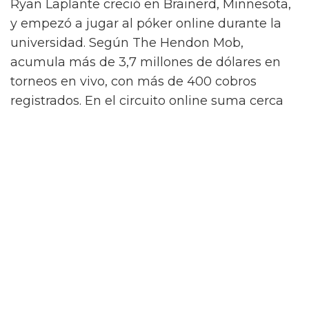
Ryan Laplante creció en Brainerd, Minnesota,
y empezó a jugar al póker online durante la
universidad. Según The Hendon Mob,
acumula más de 3,7 millones de dólares en
torneos en vivo, con más de 400 cobros
registrados. En el circuito online suma cerca
de 2,8 millones adicionales. Su gran momento
llegó en la WSOP de 2016, cuando ganó el
brazalete del PLOssus, un torneo de Pot-Limit
Omaha que reunió a 2483 participantes. Fue
el torneo en vivo más grande de la historia en
una modalidad distinta al Hold'em. El premio:
190 328 dólares.