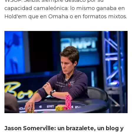
WSOP. Selbst siempre destacó por su
capacidad camaleónica: lo mismo ganaba en
Hold'em que en Omaha o en formatos mixtos.
Jason Somerville: un brazalete, un blog y