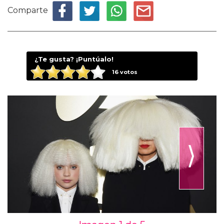
Comparte
¿Te gusta? ¡Puntúalo!
16
votos
⟩