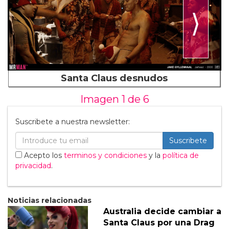
⟩
Santa Claus desnudos
Imagen 1 de
6
Suscribete a nuestra newsletter:
Suscribete
Acepto los
terminos y condiciones
y la
política de
privacidad
.
Noticias relacionadas
Australia decide cambiar a
Santa Claus por una Drag