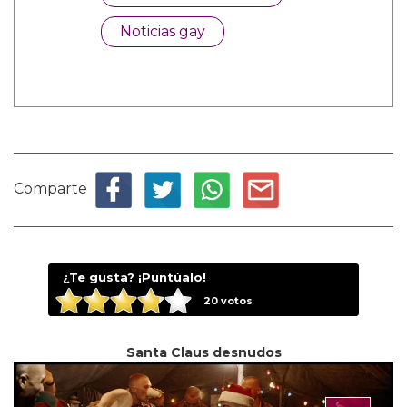
Noticias gay
Comparte
¿Te gusta? ¡Puntúalo!
20
votos
Santa Claus desnudos