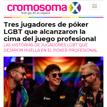
Toggle
navigat
Tres jugadores de póker
LGBT que alcanzaron la
cima del juego profesional
LAS HISTORIAS DE JUGADORES LGBT QUE
DEJARON HUELLA EN EL PÓKER PROFESIONAL.