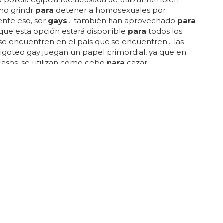
o grindr
para
detener a homosexuales por
nte eso, ser
gays
... también han aprovechado
para
que esta opción estará disponible
para
todos los
 se encuentren en el país que se encuentren... las
ligoteo gay juegan un papel primordial, ya que en
asos, se utilizan como cebo
para
cazar
les y torturarles e incluso asesinarles, como vimos
endencia el año pasado en rusia... el mal uso de
ps
consiste en utilizar un software que triangula las
s y va formando círculos hasta que encuentra tu
exacta... ¿cómo se usa grindr en un país homófobo
a o egipto?...
a app de contactos gays que prohíbe el
 numerosas alternativas
para
los
gays
que están ya
 grindr tenemos ahora noir, una app
para
"los
e la diversidad" y que intenta acoger a gente más
a con el resto de
gays
... lucha contra el racismo en