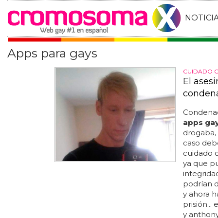
NOTICI
Apps para gays
CUIDADO C
El ases
condena
Condenad
apps ga
drogaba,
caso deb
cuidado c
ya que p
integridad
podrían d
y ahora h
prisión...
y anthony