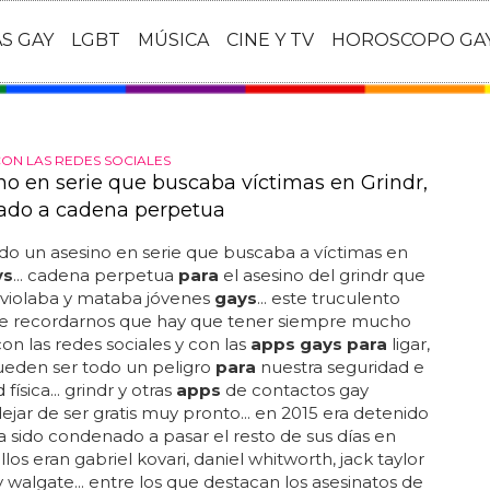
AS GAY
LGBT
MÚSICA
CINE Y TV
HOROSCOPO GA
ON LAS REDES SOCIALES
ino en serie que buscaba víctimas en Grindr,
do a cadena perpetua
o un asesino en serie que buscaba a víctimas en
ys
... cadena perpetua
para
el asesino del grindr que
 violaba y mataba jóvenes
gays
... este truculento
e recordarnos que hay que tener siempre mucho
on las redes sociales y con las
apps gays para
ligar,
ueden ser todo un peligro
para
nuestra seguridad e
 física... grindr y otras
apps
de contactos gay
ejar de ser gratis muy pronto... en 2015 era detenido
a sido condenado a pasar el resto de sus días en
 ellos eran gabriel kovari, daniel whitworth, jack taylor
 walgate... entre los que destacan los asesinatos de