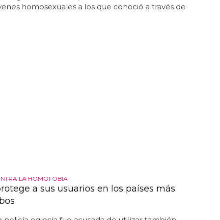
venes homosexuales a los que conoció a través de
ONTRA LA HOMOFOBIA
protege a sus usuarios en los países más
bos
a policía egipcia fue acusada de utilizar también