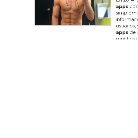
apps
com
simpleme
informar 
usuarios,
apps
de 
muchos c
homosexua
que fue t
estas
ap
posicione
posición 
como rusi
AMOR GAY
Noir, l
racismo
Entre las
hartos de
amantes d
respetuos