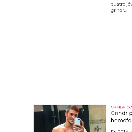
cuatro jó
grindr...
GRINDR C
Grindr 
homófo
En 2014 l