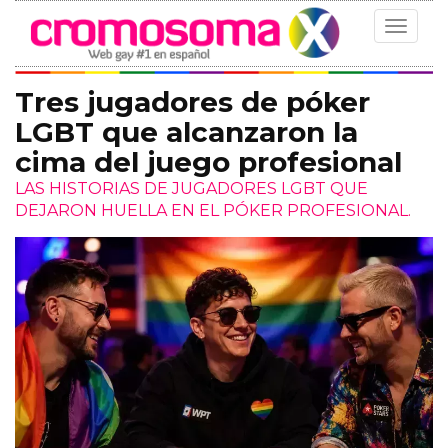
Toggle
navigat
Tres jugadores de póker
LGBT que alcanzaron la
cima del juego profesional
LAS HISTORIAS DE JUGADORES LGBT QUE
DEJARON HUELLA EN EL PÓKER PROFESIONAL.