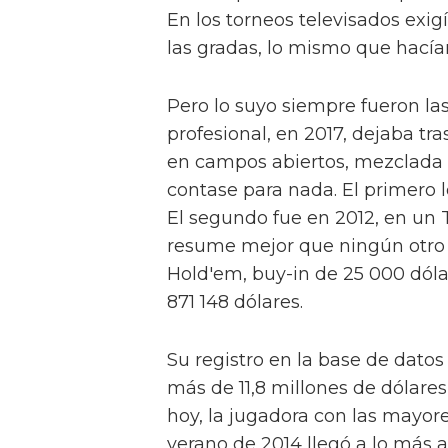
En los torneos televisados exi
las gradas, lo mismo que hacía
Pero lo suyo siempre fueron las 
profesional, en 2017, dejaba tr
en campos abiertos, mezclada 
contase para nada. El primero
El segundo fue en 2012, en un T
resume mejor que ningún otro s
Hold'em, buy-in de 25 000 dólare
871 148 dólares.
Su registro en la base de datos
más de 11,8 millones de dólares
hoy, la jugadora con las mayor
verano de 2014 llegó a lo más a