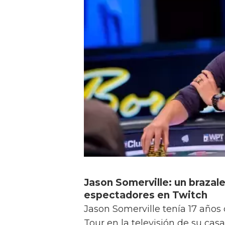
Jason Somerville: un brazale
espectadores en Twitch
Jason Somerville tenía 17 años
Tour en la televisión de su cas