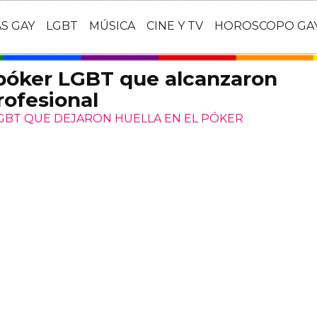
AS GAY
LGBT
MÚSICA
CINE Y TV
HOROSCOPO GA
 póker LGBT que alcanzaron
rofesional
LGBT QUE DEJARON HUELLA EN EL PÓKER