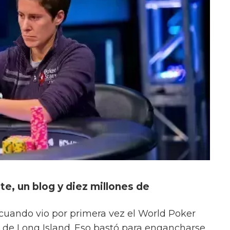
te, un blog y diez millones de
 cuando vio por primera vez el World Poker
a de Long Island. Eso bastó para engancharse.