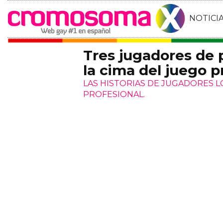
NOTICI
Tres jugadores de
la cima del juego p
LAS HISTORIAS DE JUGADORES 
PROFESIONAL.