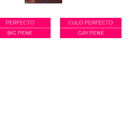
PERFECTO
CULO PERFECTO
BIG PENE
GAY PENE