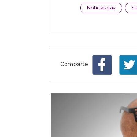
Noticias gay
S
Comparte