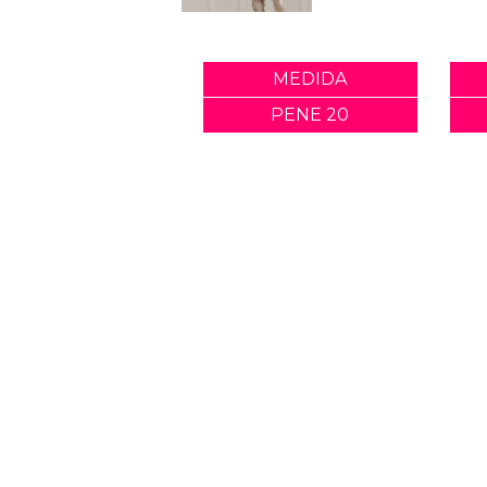
MEDIDA
PENE 20