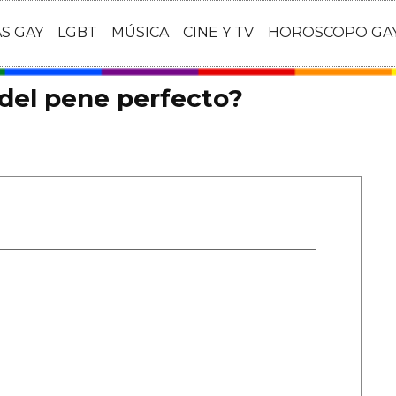
AS GAY
LGBT
MÚSICA
CINE Y TV
HOROSCOPO GA
 del pene perfecto?