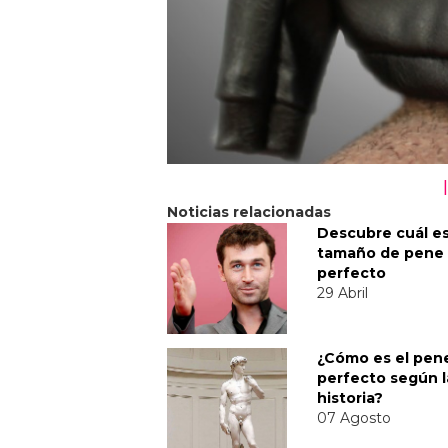
Noticias relacionadas
Descubre cuál es
tamaño de pene
perfecto
29 Abril
¿Cómo es el pen
perfecto según l
historia?
07 Agosto