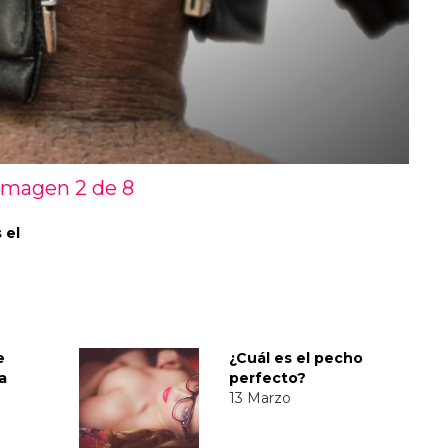
Imagen 2 de
8
 el
e
¿Cuál es el pecho
a
perfecto?
13 Marzo