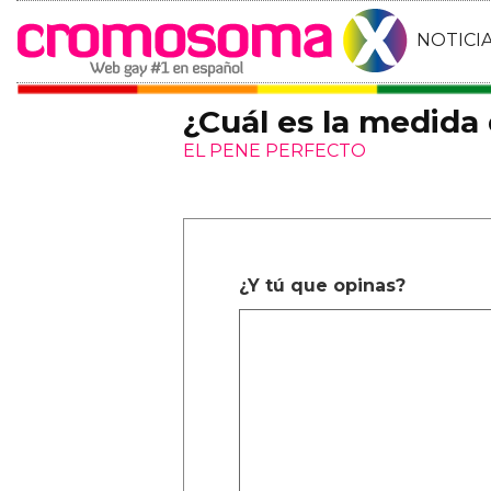
NOTICI
¿Cuál es la medida
EL PENE PERFECTO
¿Y tú que opinas?