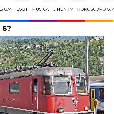
AS GAY
LGBT
MÚSICA
CINE Y TV
HOROSCOPO GA
n 6?