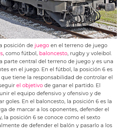
a posición de
juego
en el terreno de juego
s
, como fútbol,
baloncesto
, rugby y voleibol.
a parte central del terreno de juego y es una
s en el juego. En el fútbol, la posición 6 es
que tiene la responsabilidad de controlar el
nseguir
el objetivo
de ganar el partido. El
ir el equipo defensivo y ofensivo y de
 goles. En el baloncesto, la posición 6 es la
arga de marcar a los oponentes, defender el
y, la posición 6 se conoce como el sexto
almente de defender el balón y pasarlo a los