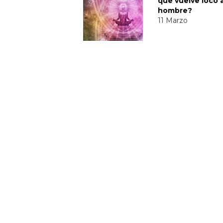
que vuelve loco 
hombre?
11 Marzo