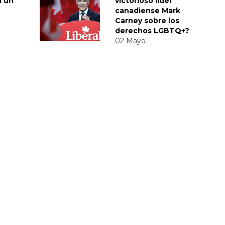
a un
victorioso líder
canadiense Mark
Carney sobre los
derechos LGBTQ+?
02 Mayo