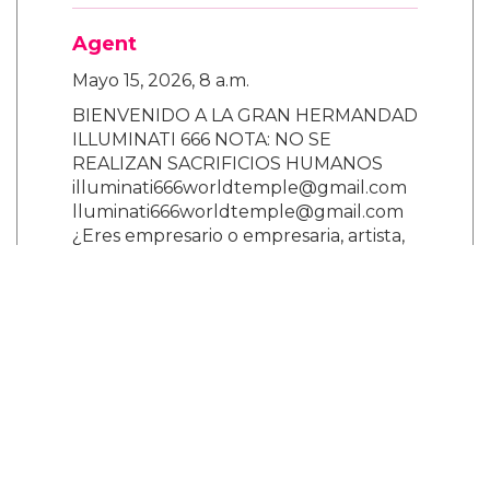
Agent
Mayo 15, 2026, 8 a.m.
BIENVENIDO A LA GRAN HERMANDAD
ILLUMINATI 666 NOTA: NO SE
REALIZAN SACRIFICIOS HUMANOS
illuminati666worldtemple@gmail.com
lluminati666worldtemple@gmail.com
¿Eres empresario o empresaria, artista,
político o músico? ¿Deseas ser rico,
famoso y poderoso? Únete hoy mismo
a la hermandad Illuminati y recibe una
enorme fortuna en una semana, una
casa gratis donde quieras vivir y un
millón de dólares estadounidenses
para iniciar cualquier negocio. LOS
NUEVOS MIEMBROS DE LOS
ILLUMINATI RECIBEN BENEFICIOS. 1.
Un premio en efectivo de USD