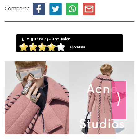
Comparte
¿Te gusta? ¡Puntúalo!
14
votos
⟩