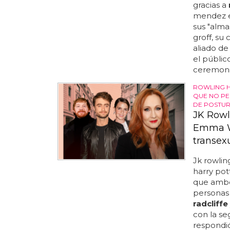
gracias a
mendez en
sus "alma
groff, su
aliado d
el públic
ceremonia
ROWLING H
QUE NO PE
DE POSTU
JK Rowl
Emma Wa
transex
Jk rowlin
harry pot
que ambo
personas 
radcliffe
con la se
respondió