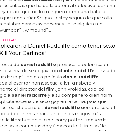
 las críticas que ha de la autora al colectivo, pero ha
ejar claro que no lo marquen como una batalla...
 que menstrúan&rsquo... estoy segura de que solía
 palabra para esas personas... que alguien me
wumben? ¿wimpund?...
SEXO GAY
xplicaron a Daniel Radcliffe cómo tener sexo
Kill Your Darlings'
erecto de
daniel radcliffe
provoca la polémica en
... escena de sexo gay con
daniel radcliffe
desnudo
our darlings'... en esta película
daniel radcliffe
aba al escritor homosexual allen ginsberg y
ente el director del film, john krokidas, explicó
gió a
daniel radcliffe
y a su compañero olen holm
plícita escena de sexo gay en la cama, para que
ás realista posible...
daniel radcliffe
siempre será el
cordado por encarnar a uno de los magos más
 la literatura en el cine, harry potter... recuerda
 ellas a continuación y flipa con lo último: así le