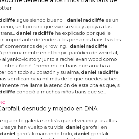
adcliffe defiende a los niños trans fans de
otter
dcliffe
sigue siendo bueno...
daniel radcliffe
es un
bueno, un tipo raro que vive su vida y apoya a las
trans...
daniel radcliffe
ha explicado por qué le
an importante defender a las personas trans tras los
s" comentarios de jk rowling...
daniel radcliffe
 próximamente en el biopic paródico de weird al,
e al yankovic story, junto a rachel evan wood como
.. otro añadió: "como mujer trans que amaba a
ter con todo su corazón y su alma,
daniel radcliffe
ras significan para mí más de lo que puedes saber...
almente me llama la atención de esta cita es que, si
dcliffe
conoció a muchos niños trans que se...
ANO
Garofali, desnudo y mojado en DNA
a siguiente galería sentirás que el verano y las altas
ras ya han vuelto a tu vida:
daniel
garofali en
daniel
garofali marcando todo,
daniel
garofali