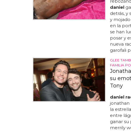
rebozánd
daniel
ga
detrás, y s
y mojado 
en la port
se han l
posar y e
nueva ra
garofali 
GLEE TAMB
FAMILIA P
Jonathan
su emot
Tony
daniel ra
jonathan 
la estrel
entre lág
ganar su 
merrily we