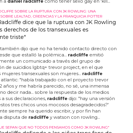
on a
daniel radcliffe
cómo tener sexo gay en 'kill...
DCLIFFE SOBRE LA RUPTURA CON JK ROWLING: UNA
 SOBRE LEALTAD, CREENCIAS Y LA FRANQUICIA POTTER
Radcliffe dice que la ruptura con JK Rowling
os derechos de los transexuales es
te triste"
también dijo que no ha tenido contacto directo con
esde que estalló la polémica...
radcliffe
emitió
rmente un comunicado a través del grupo de
n de suicidios lgbtq+ trevor project, en el que
as mujeres transexuales son mujeres...
radcliffe
 atlantic: "había trabajado con el proyecto trevor
2 años y me habría parecido, no sé, una inmensa
no decir nada... sobre la respuesta de los medios
s a sus declaraciones,
radcliffe
dijo: "hay una versión
estos tres chicos unos mocosos desagradecidos?'
nte siempre ha querido escribir, y por fin han
 la disputa de
radcliffe
y watson con rowling...
UE SEPAN QUE NO TODOS PENSAMOS COMO JK ROWLING"