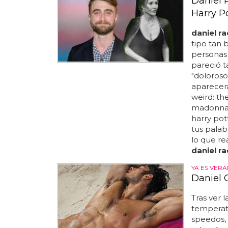
Daniel R
Harry P
daniel ra
tipo tan 
personas 
pareció t
"doloroso
aparecerá
weird: th
madonna.
harry pot
tus palab
lo que re
daniel ra
YA ES VER
Daniel 
Tras ver l
temperatu
speedos,