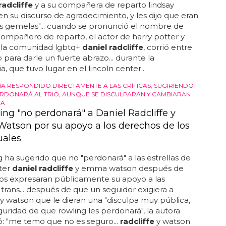
radcliffe
y a su compañera de reparto lindsay
 su discurso de agradecimiento, y les dijo que eran
s gemelas"... cuando se pronunció el nombre de
 compañero de reparto, el actor de harry potter y
e la comunidad lgbtq+
daniel radcliffe
, corrió entre
o para darle un fuerte abrazo... durante la
, que tuvo lugar en el lincoln center...
A RESPONDIDO DIRECTAMENTE A LAS CRÍTICAS, SUGIRIENDO
RDONARÁ AL TRIO, AUNQUE SE DISCULPARAN Y CAMBIARAN
RA
ing "no perdonará" a Daniel Radcliffe y
tson por su apoyo a los derechos de los
uales
g ha sugerido que no "perdonará" a las estrellas de
ter
daniel radcliffe
y emma watson después de
s expresaran públicamente su apoyo a las
trans... después de que un seguidor exigiera a
y watson que le dieran una "disculpa muy pública,
guridad de que rowling les perdonará", la autora
: "me temo que no es seguro...
radcliffe
y watson