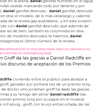
ose en la arena,
daniel
garofali húmedo en el agua,
rofali vestido marcando todo por delante y por
í,
daniel
garofali desnudo...
daniel
garofali, desnudo
en dna: el modelo, de lo más veraniego y caliente
ada de la revista gay australiana... y en esta ocasión
ucido con
daniel
garofali desnudo, que además de
star así de bien, también es columnista en dna...
ción de modelos desnudos te traemos:
daniel
protagoniza el último número de la revista...
IÉN APROVECHÓ SU DISCURSO PARA DAR LAS GRACIAS A SU
OR ACEPTAR SU HOMOSEXUALIDAD
 Groff da las gracias a Daniel Radcliffe en
ivo discurso de aceptación de los Premios
dcliffe
corriendo entre el público para abrazar a
groff, ganador por primera vez de un premio tony...
la de doctor who jonathan groff ha dado las gracias
rimas a su "amigo del alma"
daniel radcliffe
tras
primer premio tony por su papel en el musical
 roll along... groff, con la voz entrecortada, dio las