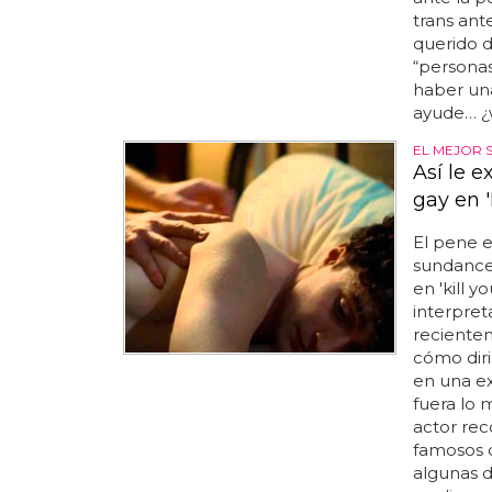
trans ante
querido d
“personas
haber una
ayude… ¿
EL MEJOR 
Así le e
gay en '
El pene 
sundance
en 'kill y
interpret
recientem
cómo diri
en una ex
fuera lo m
actor re
famosos de
algunas de