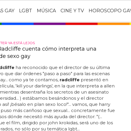
AS GAY
LGBT
MÚSICA
CINE Y TV
HOROSCOPO GA
TER YA ESTÁ LEJOS
Radcliffe cuenta cómo interpreta una
de sexo gay
dcliffe
ha reconocido que el director de su última
uvo que dar órdenes "paso a paso" para las escenas
ay... como ya te contamos,
radcliffe
presentó en
elícula, 'kill your darlings', en la que interpreta a allen
mientras desentraña los secretos de un asesinato
versidad... ) estábamos besándonos y el director
no así! ¡bésalo en plan sexo loco!"... vamos, que harry
 puso más cariñoso que sexual... concretamente fue
sos dónde necesitó más ayuda del director: "(...
e el film, dirigido por john krokidas, será uno de los
ados, no sólo por su temática lgbt...