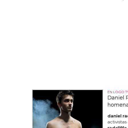
EN LOGO T
Daniel R
homenaj
daniel ra
activista
radcliffe