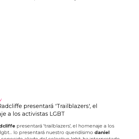
V
adcliffe presentará 'Trailblazers', el
e a los activistas LGBT
dcliffe
presentará 'trailblazers', el homenaje a los
s lgbt... lo presentará nuestro queridísimo
daniel
, conocido aliado del colectivo lgbt: ha interpretado