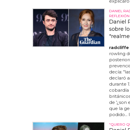
explicar
DANIEL RA
REFLEXIÓN
Daniel 
sobre l
"realmen
radcliffe
rowling d
posterio
prevenció
decía: "l
declaró a
durante 1
cobardía 
británico
de '¿son 
que la ge
podido...
"QUIERO Q