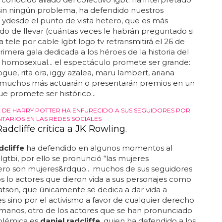
sin ningún problema, ha defendido nuestros
ydesde el punto de vista hetero, que es más
o de llevar (cuántas veces le habrán preguntado si
 la tele por cable lgbt logo tv retransmitirá el 26 de
primera gala dedicada a los héroes de la historia del
 homosexual... el espectáculo promete ser grande:
ogue, rita ora, iggy azalea, maru lambert, ariana
 muchos más actuarán o presentarán premios en un
e promete ser histórico...
 DE HARRY POTTER HA ENFURECIDO A SUS SEGUIDORES POR
TARIOS EN LAS REDES SOCIALES
adcliffe crítica a JK Rowling.
dcliffe
ha defendido en algunos momentos al
 lgtbi, por ello se pronunció “las mujeres
ero son mujeres&rdquo... muchos de sus seguidores
os lo actores que dieron vida a sus personajes como
son, que únicamente se dedica a dar vida a
s sino por el activismo a favor de cualquier derecho
manos, otro de los actores que se han pronunciado
polémica es
daniel radcliffe
, quien ha defendido a los