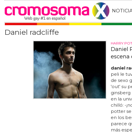
NOTICI
Daniel radcliffe
HARRY POT
Daniel 
escena 
daniel ra
peli le t
de sexo g
'out' su p
ginsberg 
en la uni
chilló: -¡
potter se
en los be
parece qu
más esper