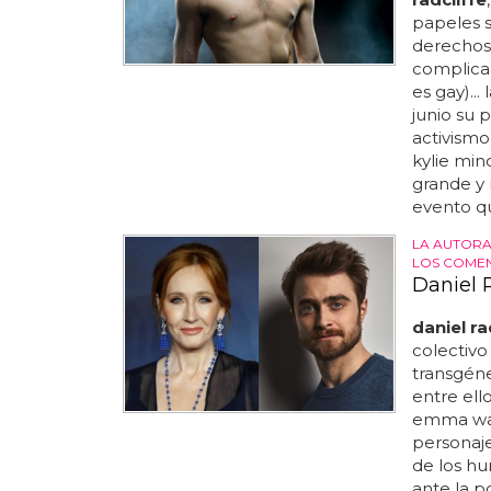
papeles 
derechos 
complicad
es gay)...
junio su 
activismo
kylie min
grande y
evento qu
LA AUTORA
LOS COMEN
Daniel R
daniel ra
colectivo
transgén
entre ell
emma wat
personaje
de los hu
ante la 