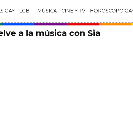
AS GAY
LGBT
MÚSICA
CINE Y TV
HOROSCOPO GA
lve a la música con Sia