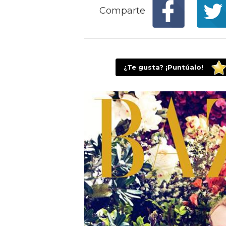
Comparte
¿Te gusta? ¡Puntúalo!