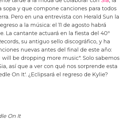
nte tarde a la moda de colaborar con
Sia
, la
 la sopa y que compone canciones para todos
Tierra. Pero en una entrevista con Herald Sun la
greso a la música: el 11 de agosto habrá
. La cantante actuará en la fiesta del 40º
ecords, su antiguo sello discográfico, y ha
iones nuevas antes del final de este año:
 will be dropping more music". Solo sabemos
ia, así que a ver con qué nos sorprende esta
le On It'. ¿Eclipsará el regreso de Kylie?
le On It