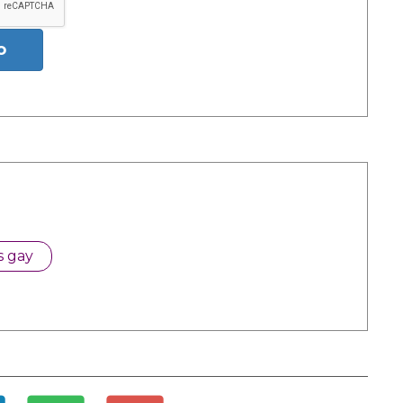
o
s gay