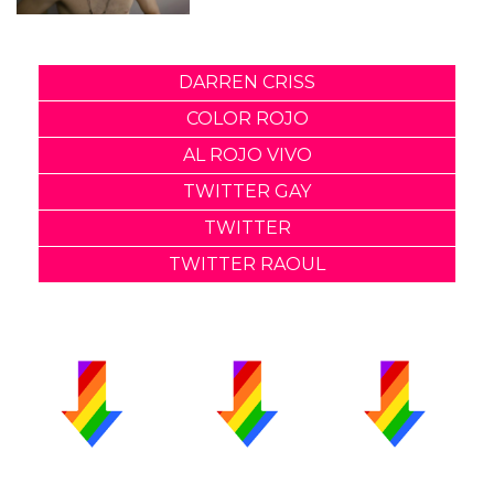
DARREN CRISS
COLOR ROJO
AL ROJO VIVO
TWITTER GAY
TWITTER
TWITTER RAOUL