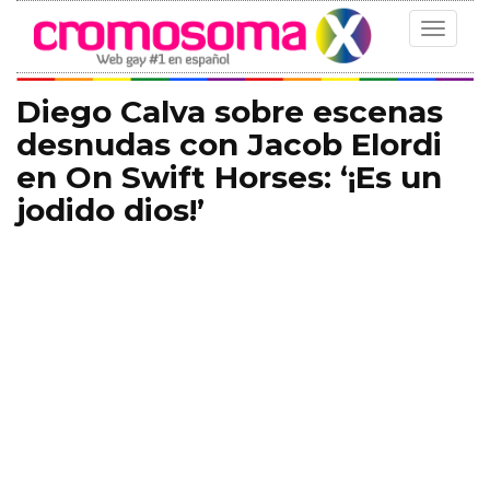
Toggle
navigat
Diego Calva sobre escenas
desnudas con Jacob Elordi
en On Swift Horses: ‘¡Es un
jodido dios!’