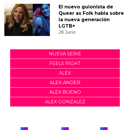
El nuevo guionista de
Queer as Folk habla sobre
la nueva generación
LGTB+
28 Junio
NUEVA SERIE
FEELS RIGHT
ALEX
ALEX ANDER
ALEX BUENO
ALEX GONZALEZ