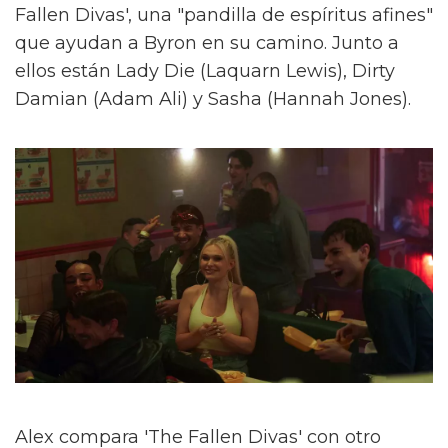
Fallen Divas', una "pandilla de espíritus afines"
que ayudan a Byron en su camino. Junto a
ellos están Lady Die (Laquarn Lewis), Dirty
Damian (Adam Ali) y Sasha (Hannah Jones).
Alex compara 'The Fallen Divas' con otro