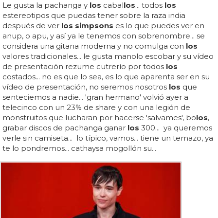
Le gusta la pachanga y
los
cabal
los
... todos
los
estereotipos que puedas tener sobre la raza india
después de ver
los simpsons
es lo que puedes ver en
anup, o apu, y así ya le tenemos con sobrenombre... se
considera una gitana moderna y no comulga con
los
valores tradicionales... le gusta manolo escobar y su vídeo
de presentación rezume cutrerío por todos
los
costados... no es que lo sea, es lo que aparenta ser en su
vídeo de presentación, no seremos nosotros
los
que
senteciemos a nadie... 'gran hermano' volvió ayer a
telecinco con un 23% de share y con una legión de
monstruitos que lucharan por hacerse 'salvames', bo
los
,
grabar discos de pachanga ganar
los
300... ya queremos
verle sin camiseta... lo típico, vamos... tiene un temazo, ya
te lo pondremos... cathaysa mogollón su...