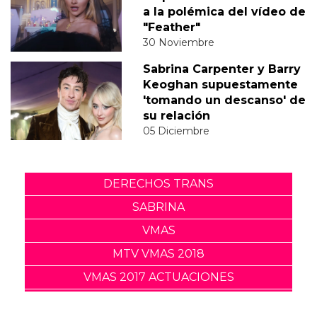
a la polémica del vídeo de
"Feather"
30 Noviembre
Sabrina Carpenter y Barry
Keoghan supuestamente
'tomando un descanso' de
su relación
05 Diciembre
DERECHOS TRANS
SABRINA
VMAS
MTV VMAS 2018
VMAS 2017 ACTUACIONES
MENSAJE DEL REY