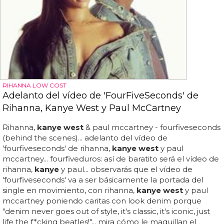
RIHANNA LOW COST
Adelanto del vídeo de 'FourFiveSeconds' de
Rihanna, Kanye West y Paul McCartney
Rihanna,
kanye west
& paul mccartney - fourfiveseconds
(behind the scenes)... adelanto del vídeo de
'fourfiveseconds' de rihanna,
kanye west
y paul
mccartney... fourfiveduros: así de baratito será el vídeo de
rihanna,
kanye
y paul... observarás que el vídeo de
'fourfiveseconds' va a ser básicamente la portada del
single en movimiento, con rihanna,
kanye west
y paul
mccartney poniendo caritas con look denim porque
"denim never goes out of style, it's classic, it's iconic, just
life the f*cking beatles!"... mira cómo le maquillan el