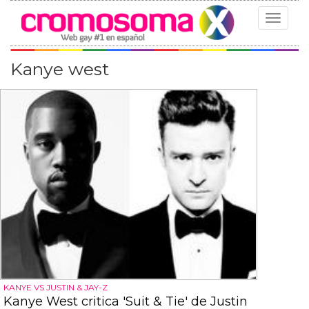
Toggle
navigat
Kanye west
KANYE VS JUSTIN & JAY-Z
Kanye West critica 'Suit & Tie' de Justin