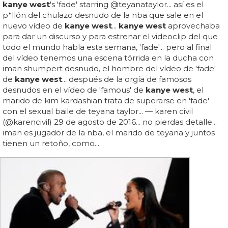
kanye west
's 'fade' starring @teyanataylor... así es el
p*llón del chulazo desnudo de la nba que sale en el
nuevo vídeo de
kanye west
...
kanye west
aprovechaba
para dar un discurso y para estrenar el videoclip del que
todo el mundo habla esta semana, 'fade'... pero al final
del vídeo tenemos una escena tórrida en la ducha con
iman shumpert desnudo, el hombre del vídeo de 'fade'
de
kanye west
... después de la orgía de famosos
desnudos en el vídeo de 'famous' de
kanye west
, el
marido de kim kardashian trata de superarse en 'fade'
con el sexual baile de teyana taylor... — karen civil
(@karencivil) 29 de agosto de 2016... no pierdas detalle...
iman es jugador de la nba, el marido de teyana y juntos
tienen un retoño, como...