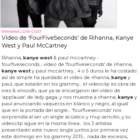
RIHANNA LOW COST
Vídeo de 'FourFiveSeconds' de Rihanna, Kanye
West y Paul McCartney
Rihanna,
kanye west
& paul mccartney -
fourfiveseconds... vídeo de 'fourfiveseconds' de rihanna,
kanye west
y paul mccartney... 4 o 5 duros le ha costado:
así de simple ha quedado el vídeo de rihanna,
kanye
y
paul, que estarán en los grammy... el videoclip es obra de
inez & vinoodh, que ya se encargaron del vídeo de
'applause' de lady gaga, y nos muestra a rihanna,
kanye
y
paul anunciando vaqueros en blanco y negro, al igual
que en la portada del single... 'fourfiveseconds' nos
sorprendía al ser un single acústico y muy sencillo, y su
videoclip sigue en la misma línea... los 3 artistas
presentarán este nuevo single juntos por primera vez
este domingo en los grammy 2015... nada de excesos,