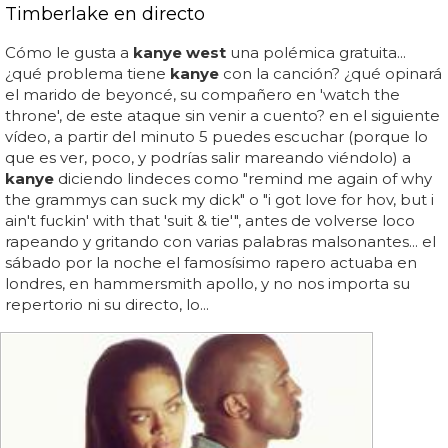
Timberlake en directo
Cómo le gusta a
kanye west
una polémica gratuita...
¿qué problema tiene
kanye
con la canción? ¿qué opinará
el marido de beyoncé, su compañero en 'watch the
throne', de este ataque sin venir a cuento? en el siguiente
vídeo, a partir del minuto 5 puedes escuchar (porque lo
que es ver, poco, y podrías salir mareando viéndolo) a
kanye
diciendo lindeces como "remind me again of why
the grammys can suck my dick" o "i got love for hov, but i
ain't fuckin' with that 'suit & tie'", antes de volverse loco
rapeando y gritando con varias palabras malsonantes... el
sábado por la noche el famosísimo rapero actuaba en
londres, en hammersmith apollo, y no nos importa su
repertorio ni su directo, lo...