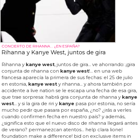
CONCIERTO DE RIHANNA... ¿EN ESPAÑA?
Rihanna y Kanye West, juntos de gira
Rihanna y
kanye west
, juntos de gira... ve ahorrando: ¡gira
conjunta de rihanna con
kanye west
!... en una web
francesa aparecía la primera de sus fechas: el 25 de julio
en estonia,
kanye west
y rihanna... y ahora también por
accidente a live nation se le escapa una fecha de esa gira,
que trae sorpresa: habrá gira conjunta de rihanna y
kanye
west
... y si la gira de riri y
kanye
pasa por estonia, no sería
mucho pedir que pasara por españa, ¿no? ¿irás a verles
cuando confirmen fecha en nuestro país? y además,
¿significa esto que el nuevo disco de rihanna llegará antes
de verano? permanezcan atentos... help clara lionel
foundation make a difference! bid on exclusive items in