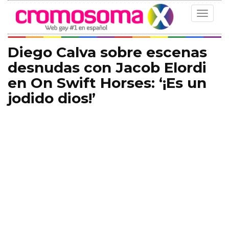
Toggle
navigat
Diego Calva sobre escenas
desnudas con Jacob Elordi
en On Swift Horses: ‘¡Es un
jodido dios!’