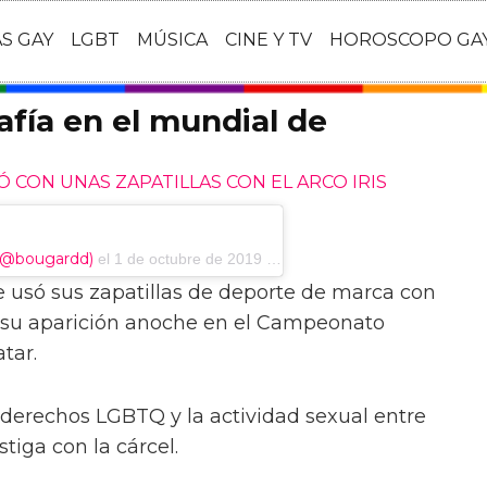
AS GAY
LGBT
MÚSICA
CINE Y TV
HOROSCOPO GA
afía en el mundial de
 CON UNAS ZAPATILLAS CON EL ARCO IRIS
 (@bougardd)
el
1 de octubre de 2019 a la 1:46am PDT
 usó sus zapatillas de deporte de marca con
e su aparición anoche en el Campeonato
tar.
e derechos LGBTQ y la actividad sexual entre
tiga con la cárcel.