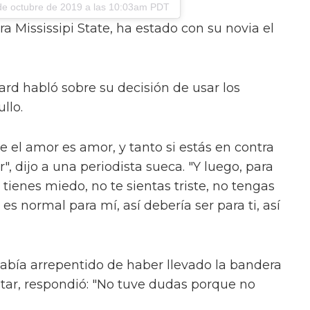
de octubre de 2019 a las 10:03am PDT
 Mississipi State, ha estado con su novia el
rd habló sobre su decisión de usar los
llo.
e el amor es amor, y tanto si estás en contra
", dijo a una periodista sueca. "Y luego, para
 tienes miedo, no te sientas triste, no tengas
s normal para mí, así debería ser para ti, así
abía arrepentido de haber llevado la bandera
tar, respondió: "No tuve dudas porque no