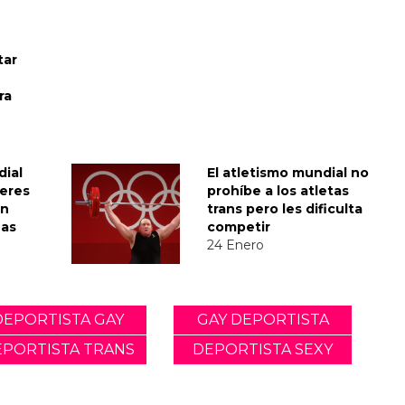
tar
ra
dial
El atletismo mundial no
jeres
prohíbe a los atletas
en
trans pero les dificulta
nas
competir
24 Enero
DEPORTISTA GAY
GAY DEPORTISTA
EPORTISTA TRANS
DEPORTISTA SEXY