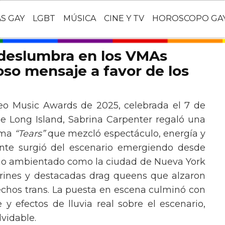
AS GAY
LGBT
MÚSICA
CINE Y TV
HOROSCOPO GA
 deslumbra en los VMAs
so mensaje a favor de los
eo Music Awards de 2025, celebrada el 7 de
e Long Island, Sabrina Carpenter regaló una
ema
“Tears”
que mezcló espectáculo, energía y
tante surgió del escenario emergiendo desde
ario ambientado como la ciudad de Nueva York
rines y destacadas drag queens que alzaron
echos trans. La puesta en escena culminó con
y efectos de lluvia real sobre el escenario,
vidable.