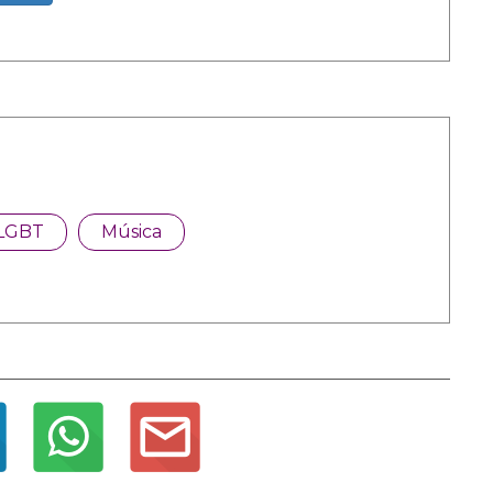
LGBT
Música