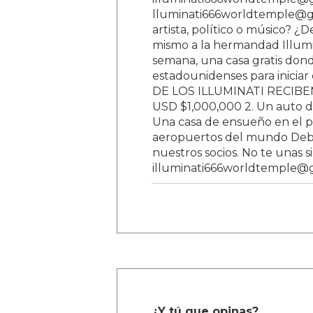
lluminati666worldtemple@gm
artista, político o músico? ¿
mismo a la hermandad Illumi
semana, una casa gratis donde
estadounidenses para inici
DE LOS ILLUMINATI RECIBEN 
USD $1,000,000 2. Un auto d
Una casa de ensueño en el paí
aeropuertos del mundo Debe
nuestros socios. No te unas s
illuminati666worldtemple@
¿Y tú que opinas?