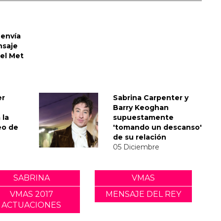
envía
nsaje
del Met
er
Sabrina Carpenter y
Barry Keoghan
 la
supuestamente
eo de
'tomando un descanso'
de su relación
05 Diciembre
SABRINA
VMAS
VMAS 2017
MENSAJE DEL REY
ACTUACIONES