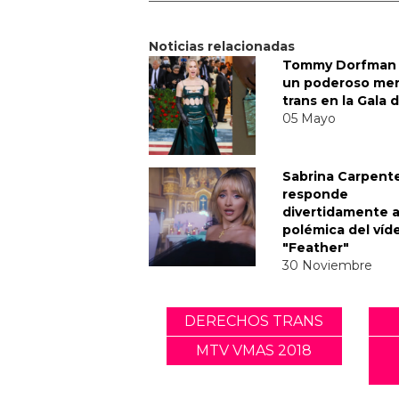
Noticias relacionadas
Tommy Dorfman 
un poderoso me
trans en la Gala 
05 Mayo
Sabrina Carpent
responde
divertidamente a
polémica del víd
"Feather"
30 Noviembre
DERECHOS TRANS
MTV VMAS 2018