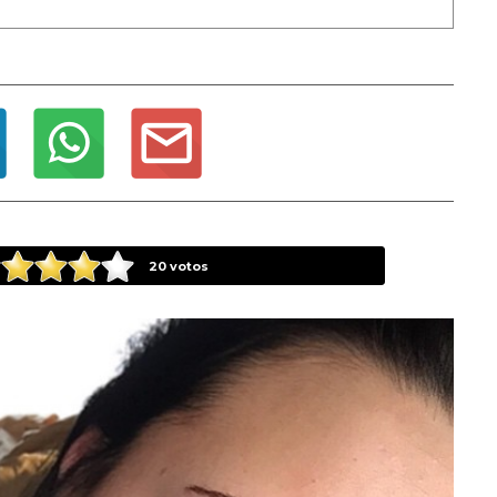
20
votos