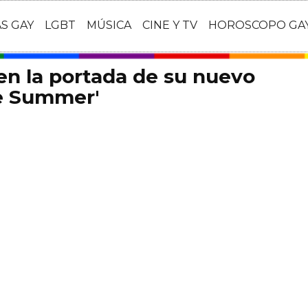
AS GAY
LGBT
MÚSICA
CINE Y TV
HOROSCOPO GA
en la portada de su nuevo
he Summer'