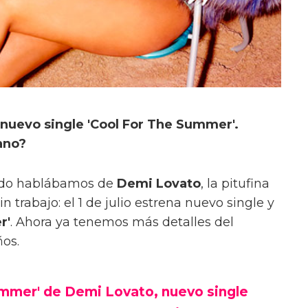
nuevo single 'Cool For The Summer'.
rano?
ndo hablábamos de
Demi Lovato
, la pitufina
n trabajo: el 1 de julio estrena nuevo single y
r'
. Ahora ya tenemos más detalles del
ños.
mmer' de Demi Lovato, nuevo single