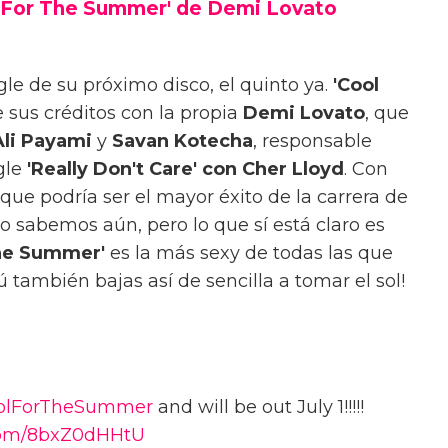
l For The Summer' de Demi Lovato
le de su próximo disco, el quinto ya.
'Cool
 sus créditos con la propia
Demi Lovato
, que
Ali Payami
y
Savan Kotecha
, responsable
gle
'Really Don't Care' con Cher Lloyd
. Con
ue podría ser el mayor éxito de la carrera de
 sabemos aún, pero lo que sí está claro es
The Summer'
es la más sexy de todas las que
 también bajas así de sencilla a tomar el sol!
olForTheSummer
and will be out July 1!!!!!
.com/8bxZ0dHHtU