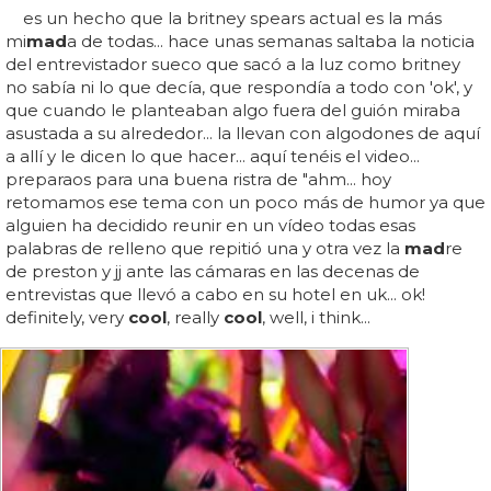
es un hecho que la britney spears actual es la más
mi
mad
a de todas... hace unas semanas saltaba la noticia
del entrevistador sueco que sacó a la luz como britney
no sabía ni lo que decía, que respondía a todo con 'ok', y
que cuando le planteaban algo fuera del guión miraba
asustada a su alrededor... la llevan con algodones de aquí
a allí y le dicen lo que hacer... aquí tenéis el video...
preparaos para una buena ristra de "ahm... hoy
retomamos ese tema con un poco más de humor ya que
alguien ha decidido reunir en un vídeo todas esas
palabras de relleno que repitió una y otra vez la
mad
re
de preston y jj ante las cámaras en las decenas de
entrevistas que llevó a cabo en su hotel en uk... ok!
definitely, very
cool
, really
cool
, well, i think...