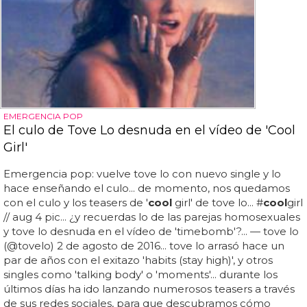
EMERGENCIA POP
El culo de Tove Lo desnuda en el vídeo de 'Cool
Girl'
Emergencia pop: vuelve tove lo con nuevo single y lo
hace enseñando el culo... de momento, nos quedamos
con el culo y los teasers de '
cool
girl' de tove lo... #
cool
girl
// aug 4 pic... ¿y recuerdas lo de las parejas homosexuales
y tove lo desnuda en el vídeo de 'timebomb'?... — tove lo
(@tovelo) 2 de agosto de 2016... tove lo arrasó hace un
par de años con el exitazo 'habits (stay high)', y otros
singles como 'talking body' o 'moments'... durante los
últimos días ha ido lanzando numerosos teasers a través
de sus redes sociales, para que descubramos cómo