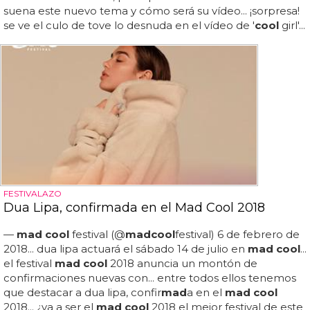
suena este nuevo tema y cómo será su vídeo... ¡sorpresa!
se ve el culo de tove lo desnuda en el vídeo de '
cool
girl'...
FESTIVALAZO
Dua Lipa, confirmada en el Mad Cool 2018
—
mad cool
festival (@
mad
cool
festival) 6 de febrero de
2018... dua lipa actuará el sábado 14 de julio en
mad cool
...
el festival
mad cool
2018 anuncia un montón de
confirmaciones nuevas con... entre todos ellos tenemos
que destacar a dua lipa, confir
mad
a en el
mad cool
2018... ¿va a ser el
mad cool
2018 el mejor festival de este