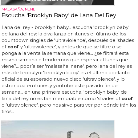
MALASAÑA, NENE
Escucha 'Brooklyn Baby' de Lana Del Rey
Lana del rey - brooklyn baby... escucha 'brooklyn baby'
de lana del rey: la diva lanza en itunes el último de los
countdown singles de 'ultraviolence', después de 'shades
of
cool
' y 'ultraviolence', y antes de que se filtre o se
ponga a la venta la semana que viene... ¿se filtrará esta
misma semana o tendremos que esperar al lunes que
viene?... podría ser 'malasaña, nene', pero lana del rey es
más de brooklyn: 'brooklyn baby' es el último adelanto
oficial de su esperado nuevo disco 'ultraviolence', y lo
estrenaba en itunes y youtube este pasado fin de
semana... en una primera escucha, 'brooklyn baby' de
lana del rey no es tan memorable como 'shades of
cool
'
o 'ultraviolence', pero nos sirve para ver por dónde irán los
tiros...