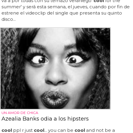
va a por todas con su temazo veraniego '
cool
for the
summer' y será esta semana, el jueves, cuando por fin de
estrene el videoclip del single que presenta su quinto
disco...
UN AMOR DE CHICA
Azealia Banks odia a los hipsters
cool
ppl r just
cool
... you can be
cool
and not be a