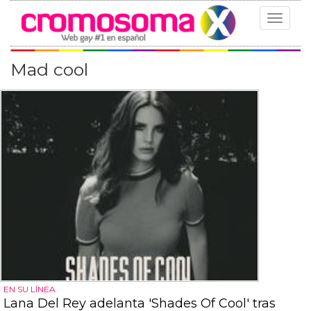
Toggle
navigat
Mad cool
EN SU LÍNEA
Lana Del Rey adelanta 'Shades Of Cool' tras