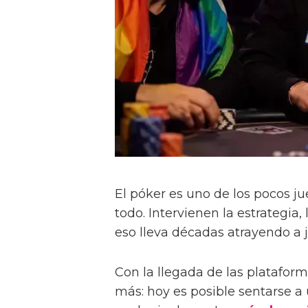
El póker es uno de los pocos j
todo. Intervienen la estrategia,
eso lleva décadas atrayendo a 
Con la llegada de las plataform
más: hoy es posible sentarse a