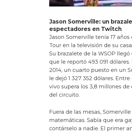
Jason Somerville: un brazale
espectadores en Twitch
Jason Somerville tenía 17 años
Tour en la televisión de su cas
Su brazalete de la WSOP llegó 
que le reportó 493 091 dólares.
2014, un cuarto puesto en un S
le dejó 1 327 352 dólares. Entre
vivo supera los 3,8 millones de
del circuito.
Fuera de las mesas, Somerville
matemáticas. Sabía que era gay
contárselo a nadie. El primer 