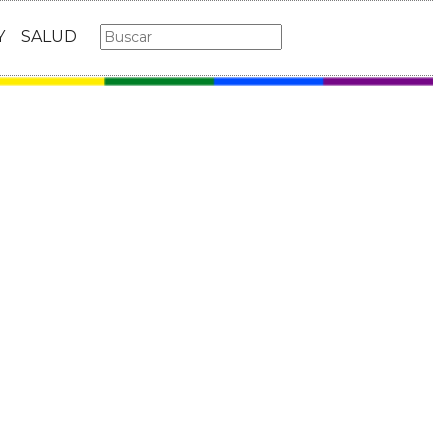
Y
SALUD