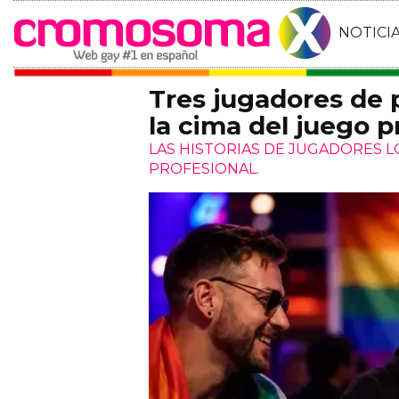
NOTICI
Tres jugadores de
la cima del juego p
LAS HISTORIAS DE JUGADORES 
PROFESIONAL.