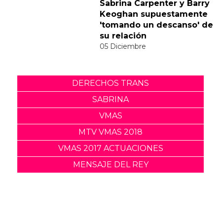
responde divertidamente
a la polémica del vídeo de
"Feather"
30 Noviembre
Sabrina Carpenter y Barry
Keoghan supuestamente
'tomando un descanso' de
su relación
05 Diciembre
DERECHOS TRANS
SABRINA
VMAS
MTV VMAS 2018
VMAS 2017 ACTUACIONES
MENSAJE DEL REY