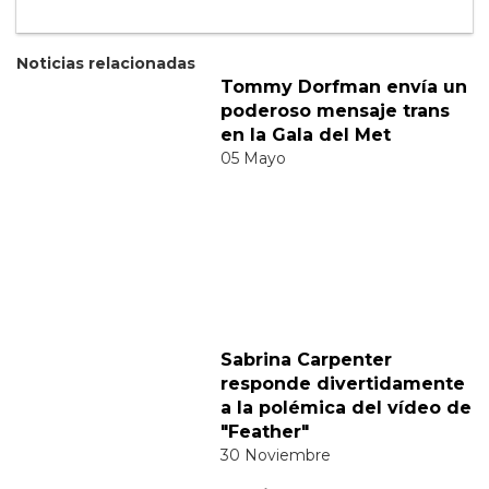
Suscribete a nuestra newsletter:
Suscribete
Acepto los
terminos y condiciones
y la
política de
privacidad
.
Noticias relacionadas
Tommy Dorfman envía un
poderoso mensaje trans
en la Gala del Met
05 Mayo
Sabrina Carpenter