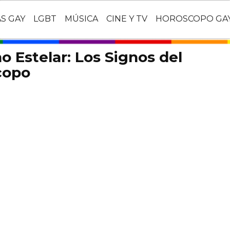
AS GAY
LGBT
MÚSICA
CINE Y TV
HOROSCOPO GA
o Estelar: Los Signos del
copo