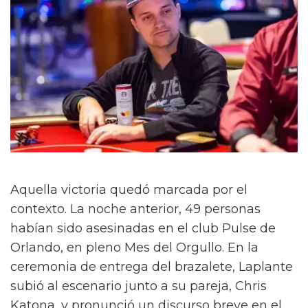
Aquella victoria quedó marcada por el
contexto. La noche anterior, 49 personas
habían sido asesinadas en el club Pulse de
Orlando, en pleno Mes del Orgullo. En la
ceremonia de entrega del brazalete, Laplante
subió al escenario junto a su pareja, Chris
Katona, y pronunció un discurso breve en el