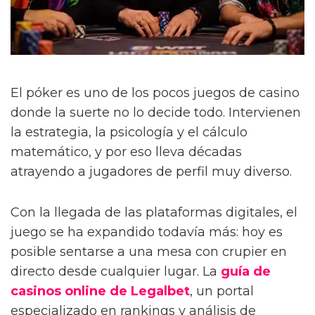
El póker es uno de los pocos juegos de casino
donde la suerte no lo decide todo. Intervienen
la estrategia, la psicología y el cálculo
matemático, y por eso lleva décadas
atrayendo a jugadores de perfil muy diverso.
Con la llegada de las plataformas digitales, el
juego se ha expandido todavía más: hoy es
posible sentarse a una mesa con crupier en
directo desde cualquier lugar. La
guía de
casinos online de Legalbet
, un portal
especializado en rankings y análisis de