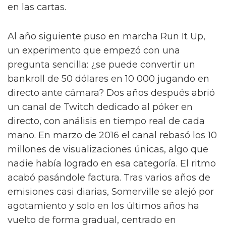
en las cartas.
Al año siguiente puso en marcha Run It Up,
un experimento que empezó con una
pregunta sencilla: ¿se puede convertir un
bankroll de 50 dólares en 10 000 jugando en
directo ante cámara? Dos años después abrió
un canal de Twitch dedicado al póker en
directo, con análisis en tiempo real de cada
mano. En marzo de 2016 el canal rebasó los 10
millones de visualizaciones únicas, algo que
nadie había logrado en esa categoría. El ritmo
acabó pasándole factura. Tras varios años de
emisiones casi diarias, Somerville se alejó por
agotamiento y solo en los últimos años ha
vuelto de forma gradual, centrado en