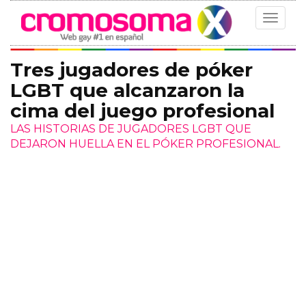
Toggle
navigat
Tres jugadores de póker
LGBT que alcanzaron la
cima del juego profesional
LAS HISTORIAS DE JUGADORES LGBT QUE
DEJARON HUELLA EN EL PÓKER PROFESIONAL.