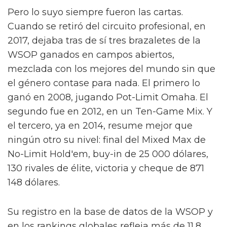
Pero lo suyo siempre fueron las cartas.
Cuando se retiró del circuito profesional, en
2017, dejaba tras de sí tres brazaletes de la
WSOP ganados en campos abiertos,
mezclada con los mejores del mundo sin que
el género contase para nada. El primero lo
ganó en 2008, jugando Pot-Limit Omaha. El
segundo fue en 2012, en un Ten-Game Mix. Y
el tercero, ya en 2014, resume mejor que
ningún otro su nivel: final del Mixed Max de
No-Limit Hold'em, buy-in de 25 000 dólares,
130 rivales de élite, victoria y cheque de 871
148 dólares.
Su registro en la base de datos de la WSOP y
en los rankings globales refleja más de 11,8