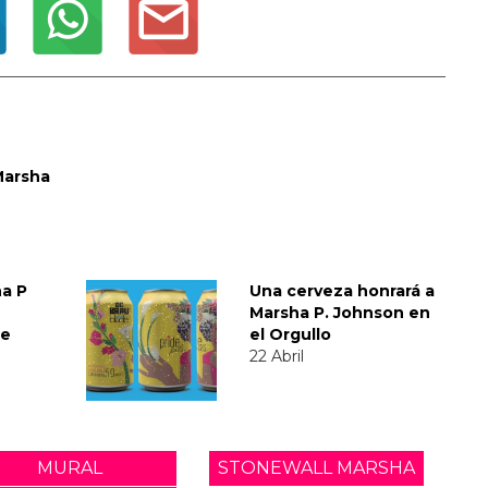
Marsha
ha P
Una cerveza honrará a
Marsha P. Johnson en
te
el Orgullo
22 Abril
MURAL
STONEWALL MARSHA