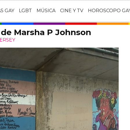
AS GAY
LGBT
MÚSICA
CINE Y TV
HOROSCOPO GA
l de Marsha P Johnson
JERSEY