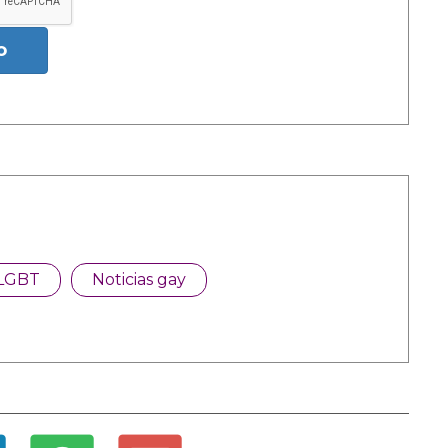
o
LGBT
Noticias gay