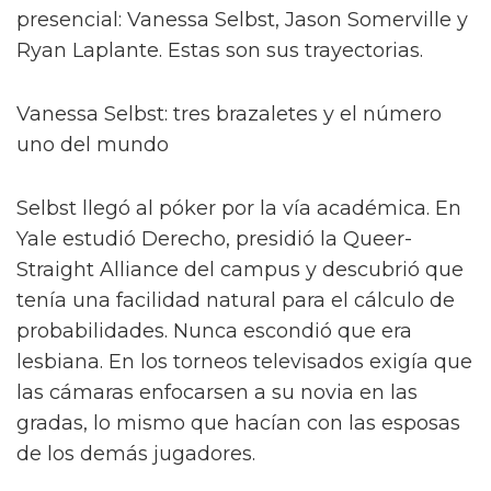
presencial: Vanessa Selbst, Jason Somerville y
Ryan Laplante. Estas son sus trayectorias.
Vanessa Selbst: tres brazaletes y el número
uno del mundo
Selbst llegó al póker por la vía académica. En
Yale estudió Derecho, presidió la Queer-
Straight Alliance del campus y descubrió que
tenía una facilidad natural para el cálculo de
probabilidades. Nunca escondió que era
lesbiana. En los torneos televisados exigía que
las cámaras enfocarsen a su novia en las
gradas, lo mismo que hacían con las esposas
de los demás jugadores.