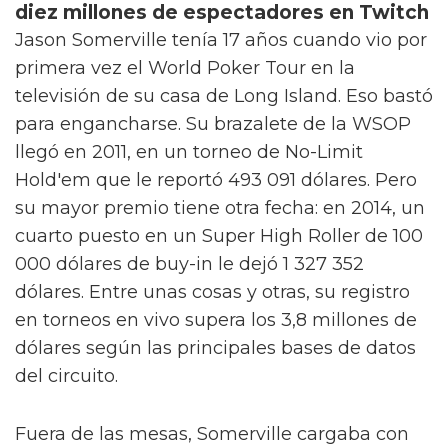
diez millones de espectadores en Twitch
Jason Somerville tenía 17 años cuando vio por
primera vez el World Poker Tour en la
televisión de su casa de Long Island. Eso bastó
para engancharse. Su brazalete de la WSOP
llegó en 2011, en un torneo de No-Limit
Hold'em que le reportó 493 091 dólares. Pero
su mayor premio tiene otra fecha: en 2014, un
cuarto puesto en un Super High Roller de 100
000 dólares de buy-in le dejó 1 327 352
dólares. Entre unas cosas y otras, su registro
en torneos en vivo supera los 3,8 millones de
dólares según las principales bases de datos
del circuito.
Fuera de las mesas, Somerville cargaba con