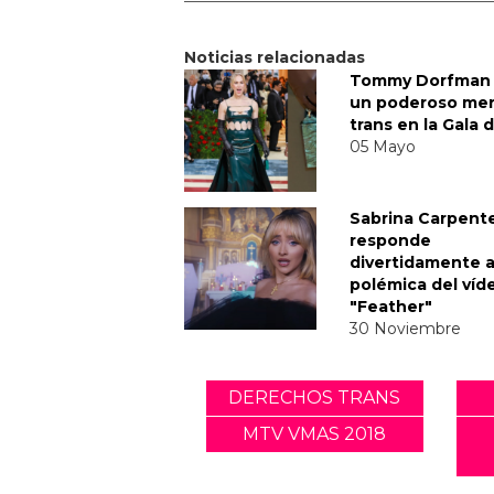
Noticias relacionadas
Tommy Dorfman 
un poderoso me
trans en la Gala 
05 Mayo
Sabrina Carpent
responde
divertidamente a
polémica del víd
"Feather"
30 Noviembre
DERECHOS TRANS
MTV VMAS 2018