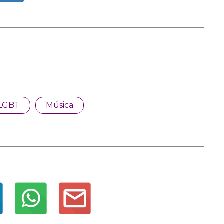
LGBT
Música