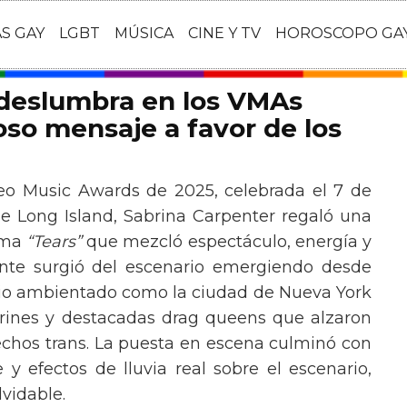
AS GAY
LGBT
MÚSICA
CINE Y TV
HOROSCOPO GA
 deslumbra en los VMAs
so mensaje a favor de los
eo Music Awards de 2025, celebrada el 7 de
e Long Island, Sabrina Carpenter regaló una
ema
“Tears”
que mezcló espectáculo, energía y
tante surgió del escenario emergiendo desde
ario ambientado como la ciudad de Nueva York
rines y destacadas drag queens que alzaron
echos trans. La puesta en escena culminó con
y efectos de lluvia real sobre el escenario,
vidable.