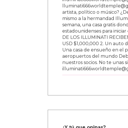
lluminati666worldtemple@gm
artista, político o músico? ¿
mismo a la hermandad Illumi
semana, una casa gratis donde
estadounidenses para inici
DE LOS ILLUMINATI RECIBEN 
USD $1,000,000 2. Un auto d
Una casa de ensueño en el paí
aeropuertos del mundo Debe
nuestros socios. No te unas s
illuminati666worldtemple@
¿Y tú que opinas?