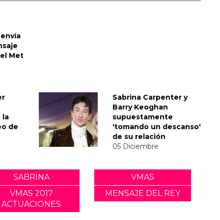
envía
nsaje
del Met
er
Sabrina Carpenter y
Barry Keoghan
 la
supuestamente
eo de
'tomando un descanso'
de su relación
05 Diciembre
SABRINA
VMAS
VMAS 2017
MENSAJE DEL REY
ACTUACIONES