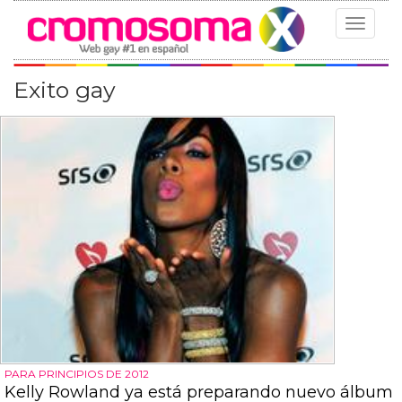
Toggle
navigat
Exito gay
PARA PRINCIPIOS DE 2012
Kelly Rowland ya está preparando nuevo álbum