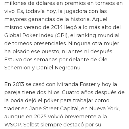
millones de dólares en premios en torneos en
vivo. Es, todavía hoy, la jugadora con las
mayores ganancias de la historia. Aquel
mismo verano de 2014 llegó a lo más alto del
Global Poker Index (GPI), el ranking mundial
de torneos presenciales. Ninguna otra mujer
ha pisado ese puesto, ni antes ni después.
Estuvo dos semanas por delante de Ole
Schemion y Daniel Negreanu.
En 2013 se casó con Miranda Foster y hoy la
pareja tiene dos hijos. Cuatro años después de
la boda dejó el póker para trabajar como
trader en Jane Street Capital, en Nueva York,
aunque en 2025 volvió brevemente a la