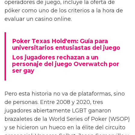
operadores de juego, incluye la oferta de
póker como uno de los criterios a la hora de
evaluar un casino online.
Poker Texas Hold'em: Guía para
universitarios entusiastas del juego
Los jugadores rechazan a un
personaje del juego Overwatch por
ser gay
Pero esta historia no va de plataformas, sino
de personas. Entre 2008 y 2020, tres
jugadores abiertamente LGBT ganaron
brazaletes de la World Series of Poker (WSOP)
y se hicieron un hueco en la élite del circuito