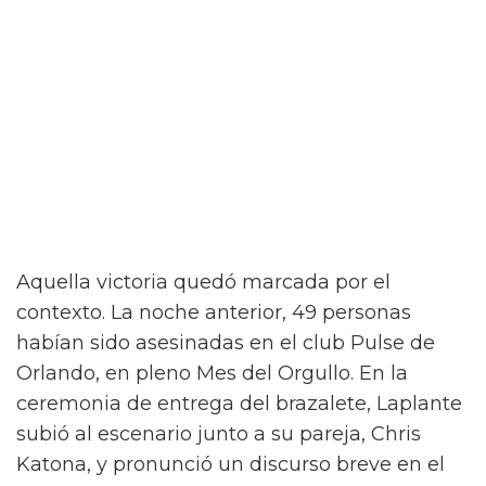
Aquella victoria quedó marcada por el
contexto. La noche anterior, 49 personas
habían sido asesinadas en el club Pulse de
Orlando, en pleno Mes del Orgullo. En la
ceremonia de entrega del brazalete, Laplante
subió al escenario junto a su pareja, Chris
Katona, y pronunció un discurso breve en el