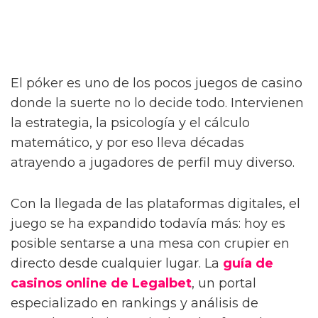
El póker es uno de los pocos juegos de casino
donde la suerte no lo decide todo. Intervienen
la estrategia, la psicología y el cálculo
matemático, y por eso lleva décadas
atrayendo a jugadores de perfil muy diverso.
Con la llegada de las plataformas digitales, el
juego se ha expandido todavía más: hoy es
posible sentarse a una mesa con crupier en
directo desde cualquier lugar. La
guía de
casinos online de Legalbet
, un portal
especializado en rankings y análisis de