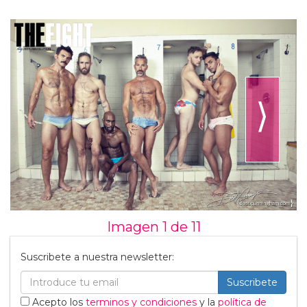
⟩
Imagen 1 de
11
Suscribete a nuestra newsletter:
Suscribete
Acepto los
terminos y condiciones
y la
política de