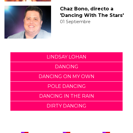
Chaz Bono, directo a
'Dancing With The Stars'
01 Septiembre
LINDSAY LOHAN
DANCING
DANCING ON MY OWN
POLE DANCING
DANCING IN THE RAIN
DIRTY DANCING