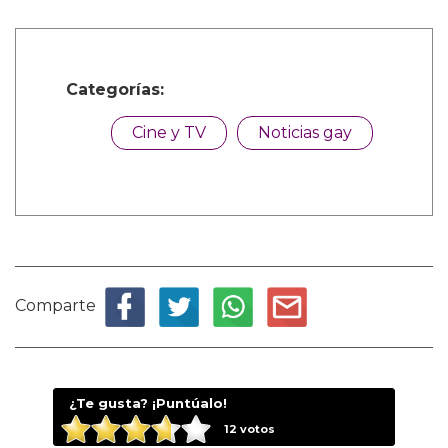
Categorías:
Cine y TV
Noticias gay
Comparte
¿Te gusta? ¡Puntúalo!
12
votos