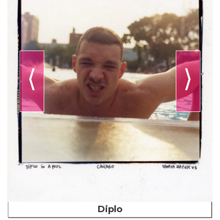
⟨
⟩
Diplo