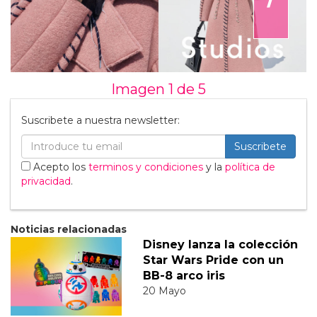
Imagen 1 de
5
Suscribete a nuestra newsletter:
Suscribete
Acepto los
terminos y condiciones
y la
política de
privacidad
.
Noticias relacionadas
Disney lanza la colección
Star Wars Pride con un
BB-8 arco iris
20 Mayo