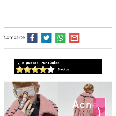
Comparte
¿Te gusta? ¡Puntúalo!
5
votos
⟩