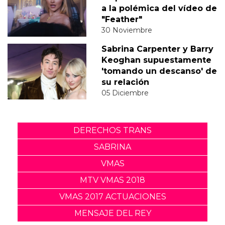
a la polémica del vídeo de
"Feather"
30 Noviembre
Sabrina Carpenter y Barry
Keoghan supuestamente
'tomando un descanso' de
su relación
05 Diciembre
DERECHOS TRANS
SABRINA
VMAS
MTV VMAS 2018
VMAS 2017 ACTUACIONES
MENSAJE DEL REY