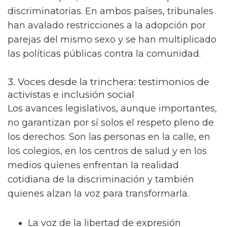
legislación contempla penas de hasta cadena
perpetua por "homosexualidad agravada" y
criminaliza incluso la promoción de derechos
LGBTQ+. Los movimientos sociales Human
Rights Watch y Amnistía Internacional han
denunciado un aumento alarmante de
detenciones arbitrarias, acoso y violencia.
En Rusia se intensificó la censura de
contenido LGBTQ+ con una ley que prohíbe
cualquier expresión pública que “promueva
relaciones sexuales no tradicionales”,
cerrando medios independientes y
persiguiendo activistas.
En Hungría y Polonia, aunque miembros de la