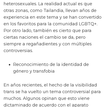
igualitario, identidad de género y
homofobia
En los últimos años, ha habido una variedad
de cambios en el ámbito de los derechos
humanos relacionados a la comunidad
LGBTQ+. Esto se debe a que cada vez más
países se han flexibilizado en temas como la
unión civil, el reconocimiento de las personas
transexuales y mucho más:
Matrimonio y derechos civiles
Tras años de lucha, países como Perú, han
abierto el paso a la tan esperada unión civil.
Asimismo, diversos países de Latinoamérica
se unen a la lucha, pero aun conservando