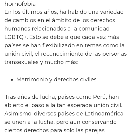
Es por esto que hemos recopilado confiables
datos de diversos conocedores del tema con
el fin de esclarecer un poco más este ámbito.
La reputación de estos es palpable, tanta
como la que ostenta
One casino España
.
Gracias a esto debemos decir que más de uno
quedará interesado en los datos que este
artículo revela.
Los derechos humanos disminuyen
en todo el mundo
Tom Daley promete defender los
derechos LGTB+ en todo el mundo
1. Avances legales recientes: Matrimonio