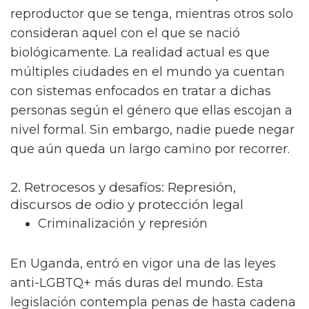
ciertos derechos para solo las parejas
heterosexuales. La realidad actual es que
otras zonas, como Tailandia, llevan años de
experiencia en este tema y se han convertido
en los favoritos para la comunidad LGBTQ+.
Por otro lado, también es cierto que para
ciertas naciones el cambio se da, pero
siempre a regañadientes y con múltiples
controversias.
Reconocimiento de la identidad de
género y transfobia
En años recientes, el hecho de la visibilidad
trans se ha vuelto un tema controversial para
muchos. Algunos opinan que esto viene