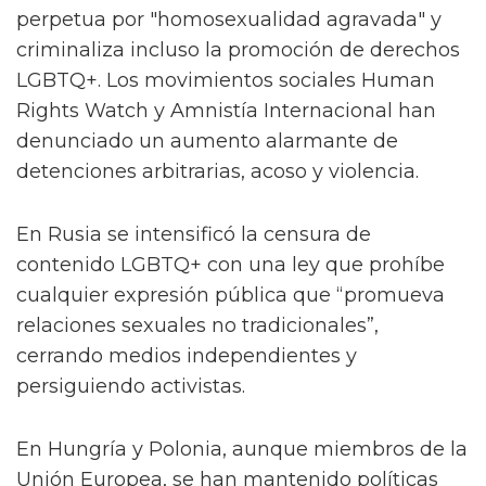
dictaminado de acuerdo con el aparato
reproductor que se tenga, mientras otros solo
consideran aquel con el que se nació
biológicamente. La realidad actual es que
múltiples ciudades en el mundo ya cuentan
con sistemas enfocados en tratar a dichas
personas según el género que ellas escojan a
nivel formal. Sin embargo, nadie puede negar
que aún queda un largo camino por recorrer.
2. Retrocesos y desafíos: Represión,
discursos de odio y protección legal
Criminalización y represión
En Uganda, entró en vigor una de las leyes
anti-LGBTQ+ más duras del mundo. Esta