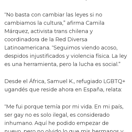
Unión Europea, se han mantenido políticas
discriminatorias. En ambos países, tribunales
han avalado restricciones a la adopción por
parejas del mismo sexo y se han multiplicado
las políticas públicas contra la comunidad.
3. Voces desde la trinchera: testimonios de
activistas e inclusión social
Los avances legislativos, aunque importantes,
no garantizan por sí solos el respeto pleno de
los derechos. Son las personas en la calle, en
los colegios, en los centros de salud y en los
medios quienes enfrentan la realidad
cotidiana de la discriminación y también
quienes alzan la voz para transformarla.