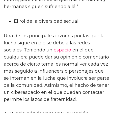
La voz de la libertad de expresión
“No basta con cambiar las leyes si no
cambiamos la cultura,” afirma Camila
Márquez, activista trans chilena y
coordinadora de la Red Diversa
Latinoamericana. “Seguimos viendo acoso,
despidos injustificados y violencia física. La ley
es una herramienta, pero la lucha es social.”
Desde el África, Samuel K., refugiado LGBTQ+
ugandés que reside ahora en España, relata:
“Me fui porque temía por mi vida. En mi país,
ser gay no es solo ilegal, es considerado
inhumano. Aquí he podido empezar de