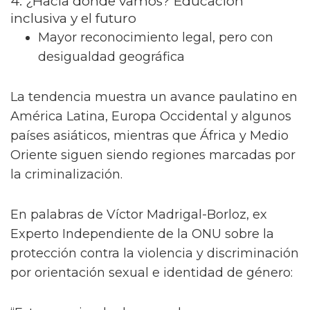
nuevo, pero no olvido lo que mis hermanos y
hermanas siguen sufriendo allá.”
El rol de la diversidad sexual
Una de las principales razones por las que la
lucha sigue en pie se debe a las redes
sociales. Teniendo un
espacio
en el que
cualquiera puede dar su opinión o comentario
acerca de cierto tema, es normal ver cada vez
más seguido a influencers o personajes que
se internan en la lucha que involucra ser parte
de la comunidad. Asimismo, el hecho de tener
un ciberespacio en el que puedan contactar
permite los lazos de fraternidad.