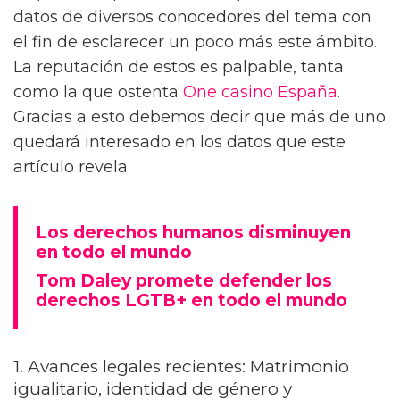
En un mundo globalizado y lleno de
opiniones, los derechos humanos
relacionados a la comunidad LGBTQ+ siguen
siendo un tema polémico que despierta
suspicacias en más de un nicho. La realidad
es que en el contexto internacional se ha
logrado avanzar en gran medida por el interés
de las nuevas generaciones. Sin embargo,
existen algunos puntos en el mundo en los
cuales esta práctica no es la normal.
Debido a que estos hitos siguen
desarrollándose día con día, es complicado
tener una imagen amplia de lo que hemos
avanzado y lo que podríamos estar perdiendo.