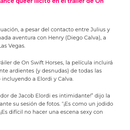
ance queer ilícito en el tráiler de On
uación, a pesar del contacto entre Julius y
onada aventura con Henry (Diego Calva), a
Las Vegas.
iler de On Swift Horses, la película incluirá
te ardientes (y desnudas) de todas las
incluyendo a Elordi y Calva.
or de Jacob Elordi es intimidante!” dijo la
urante su sesión de fotos. “¡Es como un jodido
 ¡Es difícil no hacer una escena sexy con