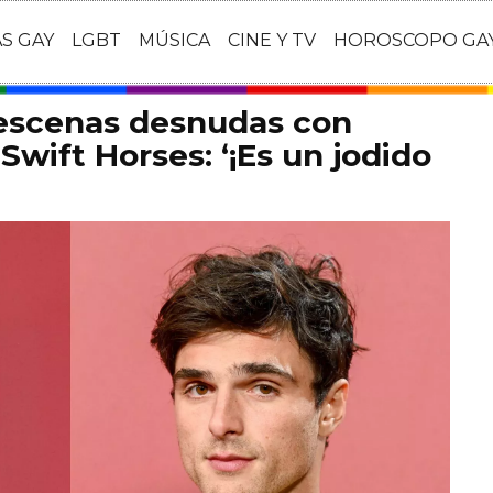
AS GAY
LGBT
MÚSICA
CINE Y TV
HOROSCOPO GA
 escenas desnudas con
Swift Horses: ‘¡Es un jodido