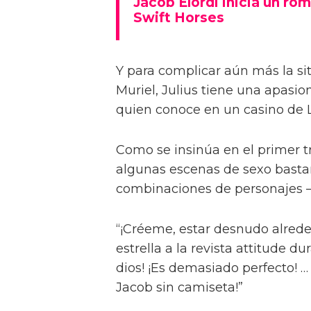
Jacob Elordi inicia un rom
Swift Horses
Y para complicar aún más la sit
Muriel, Julius tiene una apasi
quien conoce en un casino de 
Como se insinúa en el primer trá
algunas escenas de sexo bastan
combinaciones de personajes – 
“¡Créeme, estar desnudo alreded
estrella a la revista attitude d
dios! ¡Es demasiado perfecto! …
Jacob sin camiseta!”