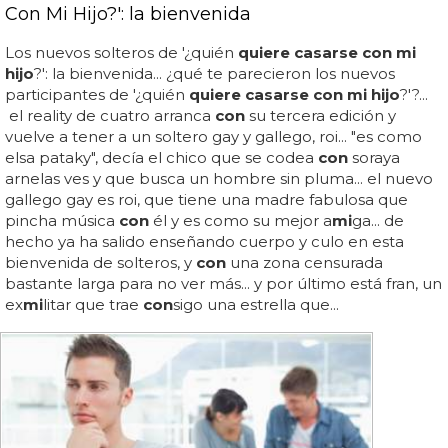
Con Mi Hijo?': la bienvenida
Los nuevos solteros de '¿quién
quiere casarse con mi
hijo
?': la bienvenida... ¿qué te parecieron los nuevos
participantes de '¿quién
quiere casarse con mi hijo
?'?...
el reality de cuatro arranca
con
su tercera edición y
vuelve a tener a un soltero gay y gallego, roi... "es como
elsa pataky", decía el chico que se codea
con
soraya
arnelas ves y que busca un hombre sin pluma... el nuevo
gallego gay es roi, que tiene una madre fabulosa que
pincha música
con
él y es como su mejor a
mi
ga... de
hecho ya ha salido enseñando cuerpo y culo en esta
bienvenida de solteros, y
con
una zona censurada
bastante larga para no ver más... y por último está fran, un
ex
mi
litar que trae
con
sigo una estrella que...