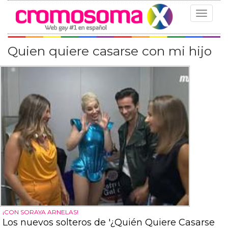
Toggle
navigat
Quien quiere casarse con mi hijo
¡CON SORAYA ARNELAS!
Los nuevos solteros de '¿Quién Quiere Casarse