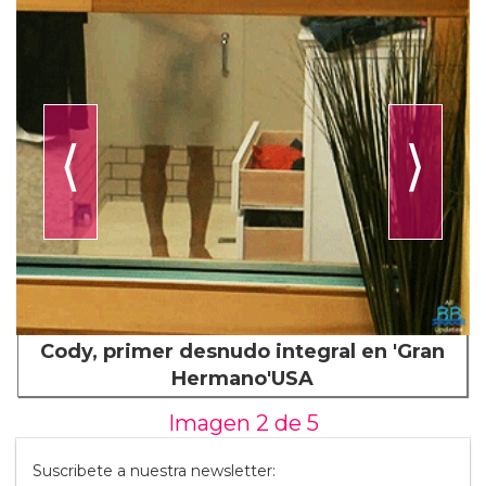
⟨
⟩
Cody, primer desnudo integral en 'Gran
Hermano'USA
Imagen 2 de
5
Suscribete a nuestra newsletter: