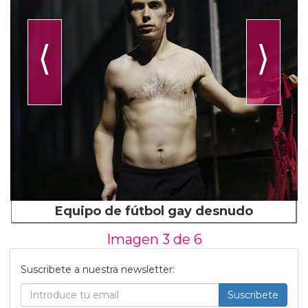
⟨
⟩
Equipo de fútbol gay desnudo
Imagen 3 de
6
Suscribete a nuestra newsletter:
Suscribete