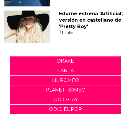
Edurne estrena 'Artificial',
versión en castellano de
'Pretty Boy'
31 Julio
DRAKE
CANTA
LIL ROMEO
PLANET ROMEO
ODIO GAY
ODIO EL POP